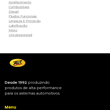
Arrefecimento
Combustíveis
Diesel
Fluidos Funcionais
Limpeza E Proteção
Lubrificação
Moto
Uncategorized
Desde 1992
produzindo
produtos de alta performance
para os sistemas automotivos.
Menu