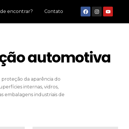
de encontrar?
Contato
teção automotiva
proteção da aparência do
perfícies internas, vidros,
s embalagens industriais de